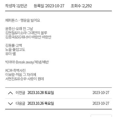
작성자 :
김민곤
등록일 :
2023-10-27
조회수 :
2,292
페퍼톤스 - 행운을 빌어요
윤종신-오래 전 그날
김현철&이소라-그대안의 블루
김종국&SG워너비-바람만 바람만
김동률-고백
노을-붙잡고도
유미-별
빅마마-Break away/체념/배반
KCM-흑백사진
이보람-처음 그 자리에
서현진&유승우-사랑이 뭔데
이전글
2023.10.28 토요일
2023-10-27
다음글
2023.10.26 목요일
2023-10-27