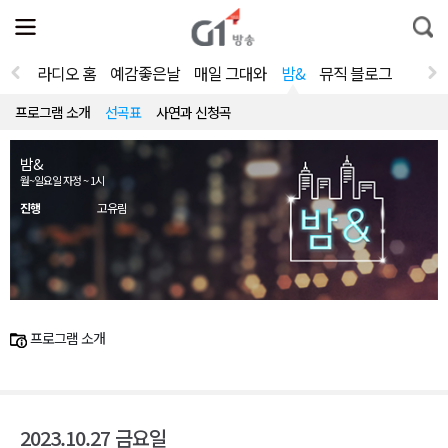
전
제
통
체
보
합
메
검
뉴
색
라디오 홈
예감좋은날
매일 그대와
밤&
뮤직 블로그
열
기
프로그램 소개
선곡표
사연과 신청곡
밤&
월~일요일 자정 ~ 1시
진행
고유림
프로그램 소개
2023.10.27 금요일