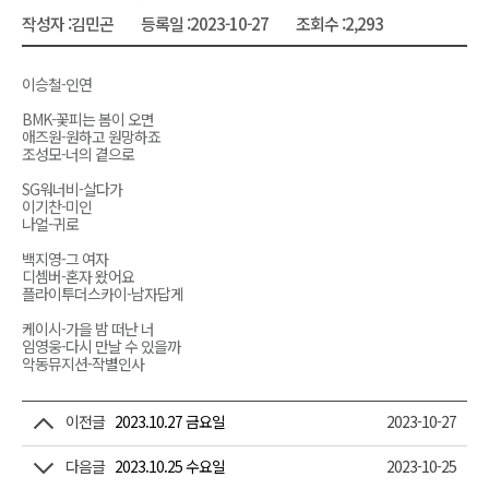
작성자 :
김민곤
등록일 :
2023-10-27
조회수 :
2,293
이승철-인연
BMK-꽃피는 봄이 오면
애즈원-원하고 원망하죠
조성모-너의 곁으로
SG워너비-살다가
이기찬-미인
나얼-귀로
백지영-그 여자
디셈버-혼자 왔어요
플라이투더스카이-남자답게
케이시-가을 밤 떠난 너
임영웅-다시 만날 수 있을까
악동뮤지션-작별인사
이전글
2023.10.27 금요일
2023-10-27
다음글
2023.10.25 수요일
2023-10-25