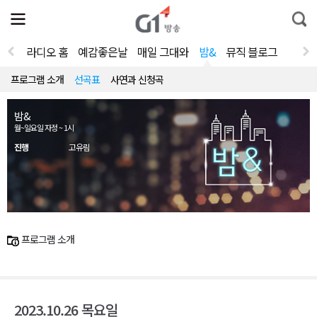
전
제
통
체
보
합
메
검
뉴
색
라디오 홈
예감좋은날
매일 그대와
밤&
뮤직 블로그
열
기
프로그램 소개
선곡표
사연과 신청곡
밤&
월~일요일 자정 ~ 1시
진행
고유림
프로그램 소개
2023.10.26 목요일