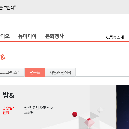
를 그린다"
축 '속도'
라디오
뉴미디어
문화행사
반발 확산
G1방송 소개
호 공급
제효과 212억 원
&
년 만 청사 이전
증
프로그램 소개
선곡표
사연과 신청곡
물 가격 하락" 대책 촉구
함께"..홍천 맥주축제 개막
밤&
를 그린다"
월~일요일 자정 ~ 1시
방송일시
축 '속도'
고유림
진행
반발 확산