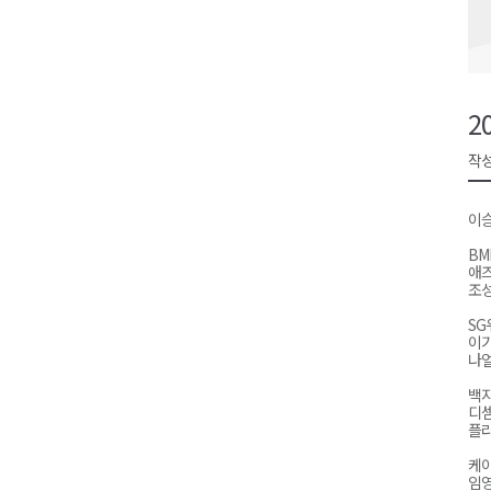
강원자치도, 공공임대주택 1만
양구군, 상반기 스포츠마케팅 경
홍천소방서, 신청사 준공식..33
2
ITS 교통도시 강릉..콜 버스 실
작성
농민단체 "농자재값 폭등, 농산
이
BM
애
조성
SG
이
나얼
백지
디셈
플
케이
임영