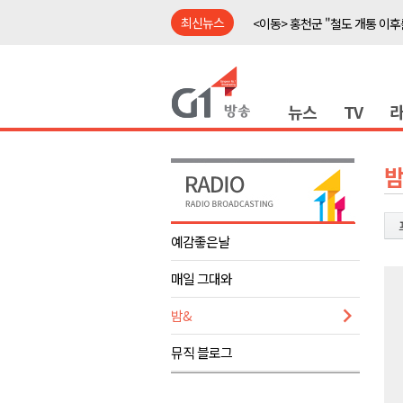
최신뉴스
<이동> 홍천군 "철도 개통 이후
<이동> 홍천 'K-바이오' 거점 구
<출연> 신영재 홍천군수 대담
뉴스
TV
강릉 영화영상문화 예산 삭감 
강원자치도, 공공임대주택 1만
양구군, 상반기 스포츠마케팅 경
밤
홍천소방서, 신청사 준공식..33
ITS 교통도시 강릉..콜 버스 실
예감좋은날
농민단체 "농자재값 폭등, 농산
매일 그대와
<이동> "무더운 여름, 맥주와 
<이동> 홍천군 "철도 개통 이후
밤&
<이동> 홍천 'K-바이오' 거점 구
뮤직 블로그
<출연> 신영재 홍천군수 대담
강릉 영화영상문화 예산 삭감 