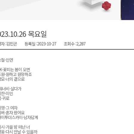
호 공급
제효과 212억 원
년 만 청사 이전
023.10.26 목요일
증
자 :
김민곤
등록일 :
2023-10-27
조회수 :
2,287
물 가격 하락" 대책 촉구
승철-인연
K-꽃피는 봄이 오면
즈원-원하고 원망하죠
모-너의 곁으로
워너비-살다가
기찬-미인
-귀로
영-그 여자
버-혼자 왔어요
라이투더스카이-남자답게
시-가을 밤 떠난 너
웅-다시 만날 수 있을까