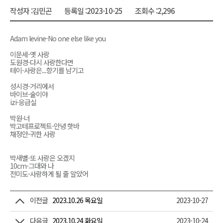
작성자 :
김민곤
등록일 :
2023-10-25
조회수 :
2,296
Adam levine-No one else like you
이문세-옛 사랑
도원경-다시 사랑한다면
테이-사랑은...향기를 남기고
성시경-거리에서
바이브-술이야
izi-응급실
박원-너
박고테프로젝트-안녕 핫바
채정안-귀한 사랑
박새별-또 사랑은 오겠지
10cm-그대와 나
전미도-사랑하게 될 줄 알았어
이전글
2023.10.26 목요일
2023-10-27
다음글
2023.10.24 화요일
2023-10-24