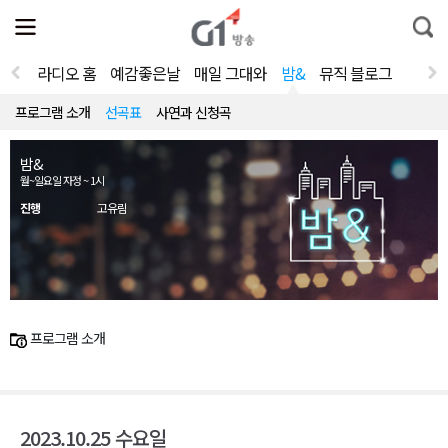
전
제
통
체
보
합
메
검
뉴
색
라디오 홈
예감좋은날
매일 그대와
밤&
뮤직 블로그
열
기
프로그램 소개
선곡표
사연과 신청곡
밤&
월~일요일 자정 ~ 1시
진행
고유림
프로그램 소개
2023.10.25 수요일