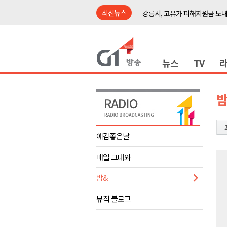
최신뉴스
강릉시, 고유가 피해지원금 도내
홍천군 "철도 개통 이후를 그린
횡성군수직 인수위, 민선 9기 비
뉴스
TV
원공노, 업무추진비 논란 재정
동해시, 민·관·군 합동 맞춤형 
ITS 교통도시 강릉..콜 버스 실
밤
원주시, 하반기 중소기업육성자
양양군, 피서지 계곡․하천 불법
예감좋은날
평창군 계촌5리 깡촌음악회 오는
매일 그대와
도내 첫 폭염중대경보 발효.."
강릉시, 고유가 피해지원금 도내
밤&
홍천군 "철도 개통 이후를 그린
뮤직 블로그
횡성군수직 인수위, 민선 9기 비
원공노, 업무추진비 논란 재정