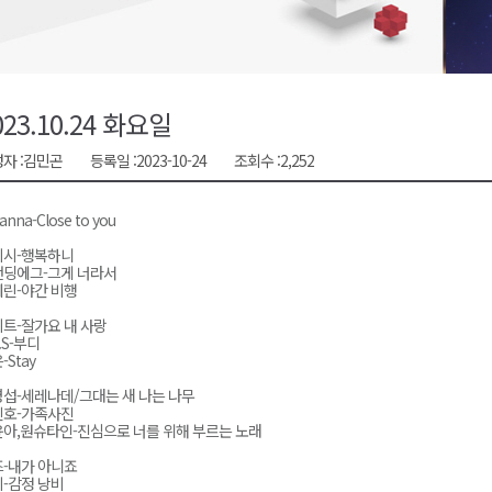
대민 진료
증
금 지원 접수
023.10.24 화요일
행위 집중 단속
자 :
김민곤
등록일 :
2023-10-24
조회수 :
2,252
 8일 개최
anna-Close to you
이시-행복하니
탠딩에그-그게 너라서
린-야간 비행
트-잘가요 내 사랑
O.S-부디
-Stay
섭-세레나데/그대는 새 나는 나무
진호-가족사진
아,원슈타인-진심으로 너를 위해 부르는 노래
-내가 아니죠
-감정 낭비