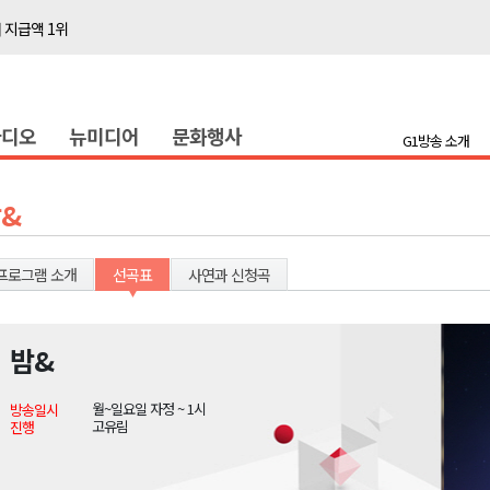
 지급액 1위
다"
전 담은 백서 발간
라디오
뉴미디어
문화행사
국장 직위해제 촉구
G1방송 소개
대민 진료
증
&
금 지원 접수
행위 집중 단속
프로그램 소개
선곡표
사연과 신청곡
 8일 개최
온열질환 유의해야"
밤&
 지급액 1위
월~일요일 자정 ~ 1시
방송일시
다"
고유림
진행
전 담은 백서 발간
국장 직위해제 촉구