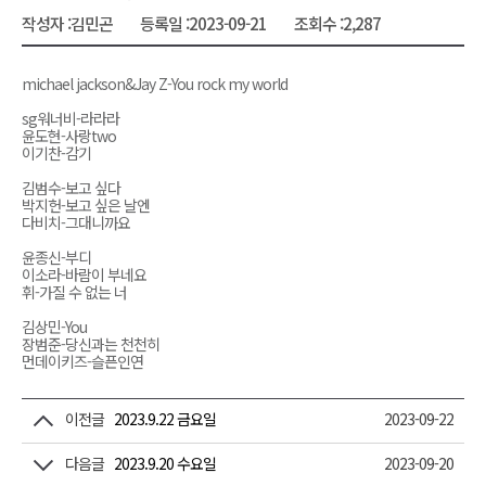
작성자 :
김민곤
등록일 :
2023-09-21
조회수 :
2,287
michael jackson&Jay Z-You rock my world
sg워너비-라라라
윤도현-사랑two
이기찬-감기
김범수-보고 싶다
박지헌-보고 싶은 날엔
다비치-그대니까요
윤종신-부디
이소라-바람이 부네요
휘-가질 수 없는 너
김상민-You
장범준-당신과는 천천히
먼데이키즈-슬픈인연
이전글
2023.9.22 금요일
2023-09-22
다음글
2023.9.20 수요일
2023-09-20