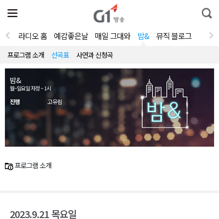
전
제
통
체
보
합
메
검
뉴
색
라디오 홈
예감좋은날
매일 그대와
밤&
뮤직 블로그
열
기
프로그램 소개
선곡표
사연과 신청곡
밤&
월~일요일 자정 ~ 1시
진행
고유림
프로그램 소개
2023.9.21 목요일