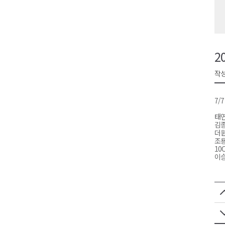
<강원랜드> 마카오 카지노 "복
원공노, 업무추진비 논란 재정
강릉시, 고유가 피해지원금 도내
2
양양군, 피서지 계곡·하천 불법
작성
평창군 계촌5리 깡촌음악회 내
7/
태연
김종
더원
조용
10
이승