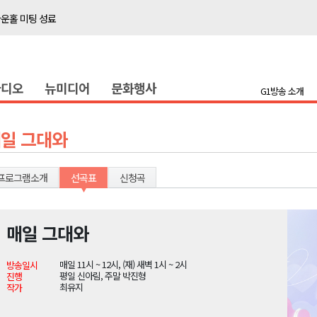
타운홀 미팅 성료
전략 보고회 개최
저감 사업 등 건의
라디오
뉴미디어
문화행사
..싱가포르 복합리조트
G1방송 소개
합리조트로 진화 중"
국장 직위해제 촉구
일 그대와
 지급액 1위
행위 집중 단속
프로그램소개
선곡표
신청곡
일 개최
매일 그대와
타운홀 미팅 성료
매일 11시 ~ 12시, (재) 새벽 1시 ~ 2시
방송일시
전략 보고회 개최
평일 신아림, 주말 박진형
진행
최유지
작가
저감 사업 등 건의
..싱가포르 복합리조트