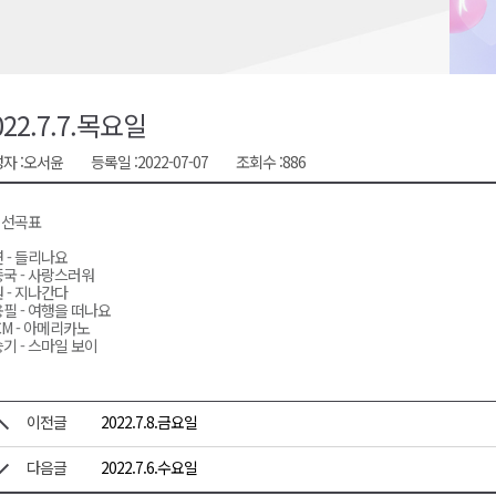
합리조트로 진화 중"
국장 직위해제 촉구
 지급액 1위
022.7.7.목요일
행위 집중 단속
자 :
오서윤
등록일 :
2022-07-07
조회수 :
886
일 개최
7 선곡표
 - 들리나요
국 - 사랑스러워
 - 지나간다
필 - 여행을 떠나요
CM - 아메리카노
기 - 스마일 보이
이전글
2022.7.8.금요일
다음글
2022.7.6.수요일