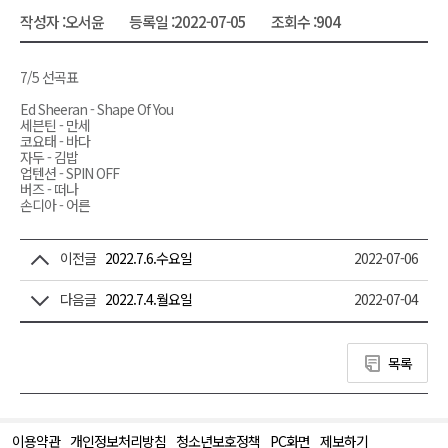
작성자 :
오서윤
등록일 :
2022-07-05
조회수 :
904
7/5 선곡표
Ed Sheeran - Shape Of You
세븐틴 - 만세
코요태 - 바다
자두 - 김밥
업텐션 - SPIN OFF
버즈 - 떠나
손디아 - 어른
이전글
2022.7.6.수요일
2022-07-06
다음글
2022.7.4.월요일
2022-07-04
목록
이용약관
개인정보처리방침
청소년보호정책
PC화면
제보하기
맨