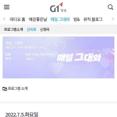
전
제
통
체
보
합
메
검
뉴
색
라디오 홈
예감좋은날
매일 그대와
밤&
뮤직 블로그
열
기
프로그램소개
선곡표
신청곡
매일 그대와
매일 11시 ~ 12시, (재) 새벽 1시 ~ 2시
진행
평일 신아림, 주말 박진형
작가
최유지
프로그램 소개
2022.7.5.화요일