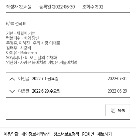
작성자 :
오서윤
등록일 :
2022-06-30
조회수 :
902
6/30 선곡표
기현 - 세월이 가면
럼블피쉬 - 비와 당신
주영훈, 이혜진 - 우리 사랑 이대로
김태우 - 사랑비
아이유 - Raindrop
SG워너비 - 비 오는 날의 수채화
임현정 - 사랑은 봄비처럼 이별은 겨울비처럼
이전글
2022.7.1.금요일
2022-07-01
다음글
2022.6.29.수요일
2022-06-29
목록
이용약관
개인정보처리방침
청소년보호정책
PC화면
제보하기
맨