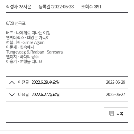
작성자 :
오서윤
등록일 :
2022-06-28
조회수 :
891
6/28 선곡표
버즈 - 나에게로 떠나는 여행
엠씨더맥스 - 태양은 가득히
럼블피쉬 - Smile Again
이문세 - 빗속에서
Tungevaag & Raaban - Samsara
엘피지 - 바다의 공주
이승기 - 여행을 떠나요
이전글
2022.6.29.수요일
2022-06-29
다음글
2022.6.27.월요일
2022-06-27
목록