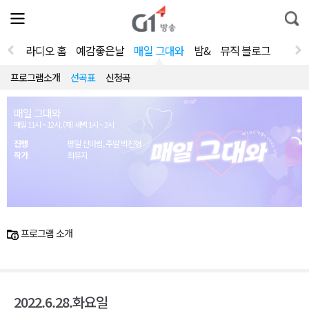
전
제
통
체
보
합
메
검
뉴
색
라디오 홈
예감좋은날
매일 그대와
밤&
뮤직 블로그
열
기
프로그램소개
선곡표
신청곡
매일 그대와
매일 11시 ~ 12시, (재) 새벽 1시 ~ 2시
진행
평일 신아림, 주말 박진형
작가
최유지
프로그램 소개
2022.6.28.화요일