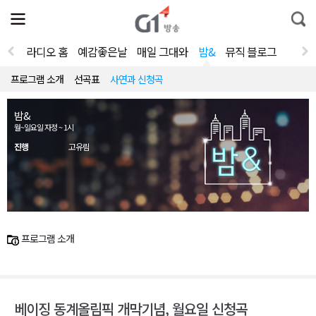
전
제
통
체
보
합
메
검
뉴
색
라디오 홈
예감좋은날
매일 그대와
밤&
뮤직 블로그
열
기
프로그램 소개
선곡표
사연과 신청곡
밤&
월~일요일 자정 ~ 1시
진행
고유림
프로그램 소개
베이징 동계올림픽 개막기념, 월요일 신청곡