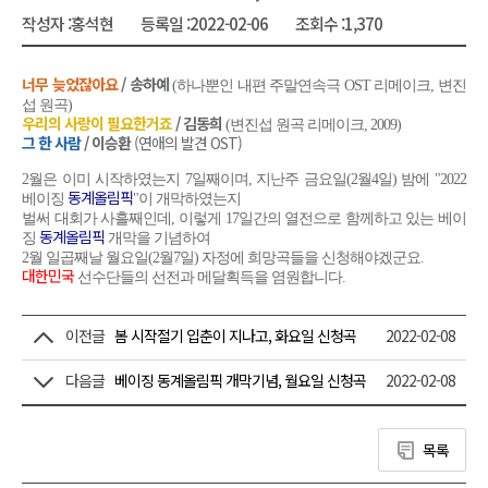
작성자 :
홍석현
등록일 :
2022-02-06
조회수 :
1,370
너무 늦었잖아요
/ 송하예
(하나뿐인 내편 주말연속극 OST 리메이크, 변진
섭 원곡)
우리의 사랑이 필요한거죠
/ 김동희
(변진섭 원곡 리메이크, 2009)
그 한 사람
/ 이승환
(연애의 발견 OST)
2월은 이미 시작하였는지 7일째이며, 지난주 금요일(2월4일) 밤에 "2022
동계올림픽
베이징
"이 개막하였는지
벌써 대회가 사흘째인데, 이렇게 17일간의 열전으로 함께하고 있는 베이
동계올림픽
징
개막을 기념하여
2월 일곱째날 월요일(2월7일) 자정에
희망곡들을 신청해야겠군요.
대한민국
선수단들의 선전과 메달획득을 염원합니다.
이전글
봄 시작절기 입춘이 지나고, 화요일 신청곡
2022-02-08
다음글
베이징 동계올림픽 개막기념, 월요일 신청곡
2022-02-08
목록