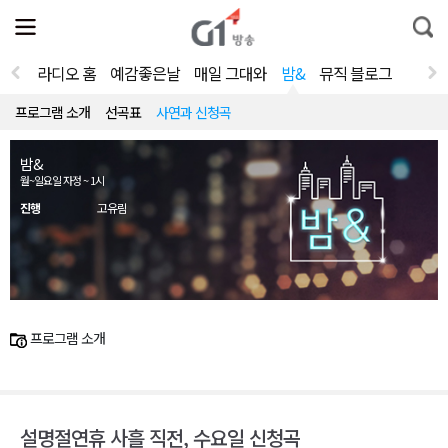
전
제
통
체
보
합
메
검
뉴
색
라디오 홈
예감좋은날
매일 그대와
밤&
뮤직 블로그
열
기
프로그램 소개
선곡표
사연과 신청곡
밤&
월~일요일 자정 ~ 1시
진행
고유림
프로그램 소개
설명절연휴 사흘 직전, 수요일 신청곡