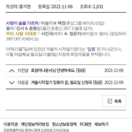
작성자 :
홍석현
등록일 :
2021-11-06
조회수 :
1,031
사랑이 술을 가르쳐
/ 이승기 & 백찬
(혼성그룹 에이트) (5집)
좋아
/ 민서 & 윤종신
(월간 윤종신 2017.11월호 답가)
우리 사랑 이대로
/ 서인국
(배우)
& 정은지
(에이핑크 멤버) (응답하라
1997 OST 리메이크)
어제(11월7일)에 있었던 겨울의 시작절기였다는 "
입동
"은 지나갔으나,
11월 여덟째날 월요일(11월8일) 자정에 희망곡들을 부탁합니다.
이전글
효원아나운서님 안녕하세요. [잠금]
2021-11-09
다음글
겨울시작절기 입동의 끝, 월요일 신청곡 [잠금]
2021-11-09
목록
이용약관
개인정보처리방침
청소년보호정책
PC화면
제보하기
맨
위
강원특별자치도 춘천시 동면 소양강로 274 G1방송