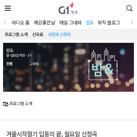
전
제
통
체
보
합
메
검
뉴
색
라디오 홈
예감좋은날
매일 그대와
밤&
뮤직 블로그
열
기
프로그램 소개
선곡표
사연과 신청곡
밤&
월~일요일 자정 ~ 1시
진행
고유림
프로그램 소개
겨울시작절기 입동의 끝, 월요일 신청곡