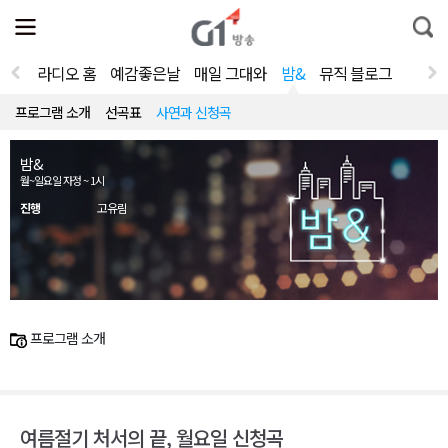
전
제
통
체
보
합
메
검
뉴
색
라디오 홈
예감좋은날
매일 그대와
밤&
뮤직 블로그
열
기
프로그램 소개
선곡표
사연과 신청곡
밤&
월~일요일 자정 ~ 1시
진행
고유림
프로그램 소개
여름절기 처서의 끝, 월요일 신청곡