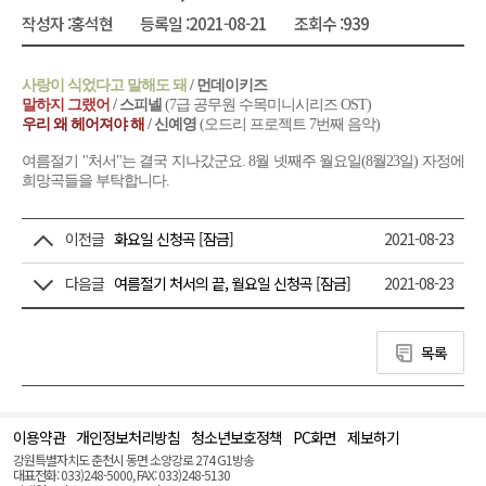
작성자 :
홍석현
등록일 :
2021-08-21
조회수 :
939
사랑이 식었다고 말해도 돼
/ 먼데이키즈
말하지 그랬어
/ 스피넬
(7급 공무원 수목미니시리즈 OST)
우리 왜 헤어져야 해
/ 신예영
(오드리 프로젝트 7번째 음악)
여름절기 "처서"는 결국 지나갔군요. 8월 넷째주 월요일(8월23일) 자정에
희망곡들을 부탁합니다.
이전글
화요일 신청곡 [잠금]
2021-08-23
다음글
여름절기 처서의 끝, 월요일 신청곡 [잠금]
2021-08-23
목록
이용약관
개인정보처리방침
청소년보호정책
PC화면
제보하기
맨
위
강원특별자치도 춘천시 동면 소양강로 274 G1방송
로
대표전화: 033)248-5000, FAX: 033)248-5130