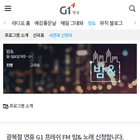
전
제
통
체
보
합
메
검
뉴
색
라디오 홈
예감좋은날
매일 그대와
밤&
뮤직 블로그
열
기
프로그램 소개
선곡표
사연과 신청곡
밤&
월~일요일 자정 ~ 1시
진행
고유림
프로그램 소개
광복절 연휴 G1 프레쉬 FM 밤& 노래 신청합니다.