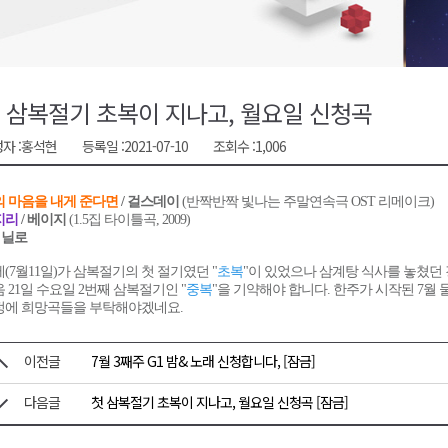
합리조트로 진화 중"
 개막
 지원사업 시행
 삼복절기 초복이 지나고, 월요일 신청곡
정밀 안전 진단
자 :
홍석현
등록일 :
2021-07-10
조회수 :
1,006
4.1km 지정
의 마음을 내게 준다면
/ 걸스데이
(반짝반짝 빛나는 주말연속극 OST 리메이크)
지리
/ 베이지
(1.5집 타이틀곡, 2009)
/ 닐로
(7월11일)가 삼복절기의 첫 절기였던 "
초복
"이 있었으나 삼계탕 식사를 놓쳤던
 21일 수요일 2번째 삼복절기인 "
중복
"을 기약해야 합니다. 한주가 시작된 7월 
정에 희망곡들을 부탁해야겠네요.
이전글
7월 3째주 G1 밤& 노래 신청합니다, [잠금]
다음글
첫 삼복절기 초복이 지나고, 월요일 신청곡 [잠금]