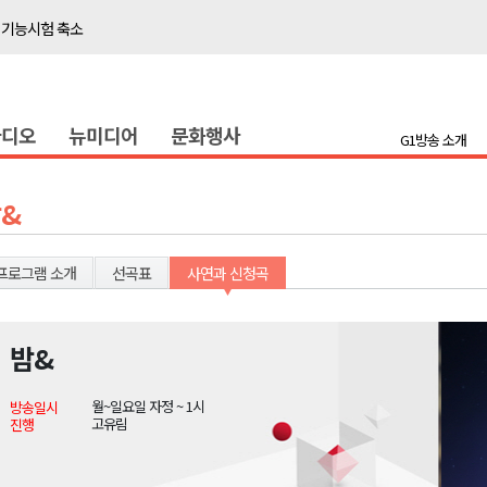
 기능시험 축소
이' 경제살리기 추진
탐방로 전면 통제
라디오
뉴미디어
문화행사
..싱가포르 복합리조트
G1방송 소개
합리조트로 진화 중"
 개막
&
 지원사업 시행
정밀 안전 진단
프로그램 소개
선곡표
사연과 신청곡
4.1km 지정
 더위 한풀 꺾여
밤&
 기능시험 축소
월~일요일 자정 ~ 1시
방송일시
이' 경제살리기 추진
고유림
진행
탐방로 전면 통제
..싱가포르 복합리조트