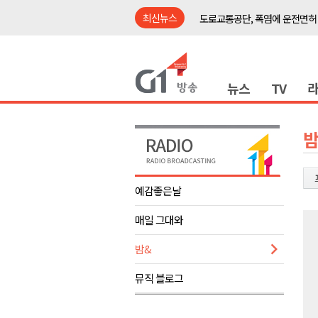
최신뉴스
도로교통공단, 폭염에 운전면허
강릉시, '상생동행 100일 릴레
삼척시, 무건리 이끼폭포 생태
뉴스
TV
<강원랜드> 관광객이 인구 3배
<강원랜드> 마카오 카지노 "복
제28회 정동진독립영화제 오늘
밤
양양군, 소상공인 특례보증 2차
평창군 재해 예방 도로 시설물 
예감좋은날
동해시, '해군1함대로' 명예도로 
매일 그대와
영월 '폭염중대경보' 발효..주말,
도로교통공단, 폭염에 운전면허
밤&
강릉시, '상생동행 100일 릴레
뮤직 블로그
삼척시, 무건리 이끼폭포 생태
<강원랜드> 관광객이 인구 3배