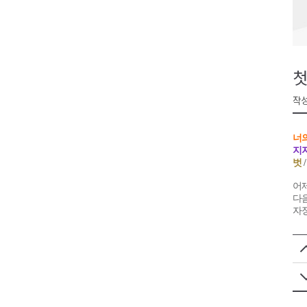
<강원랜드> 마카오 카지노 "복
제28회 정동진독립영화제 오늘
양양군, 소상공인 특례보증 2차
첫
평창군 재해 예방 도로 시설물 
작성
동해시, '해군1함대로' 명예도로 
너
지
벗
어제
다음
자