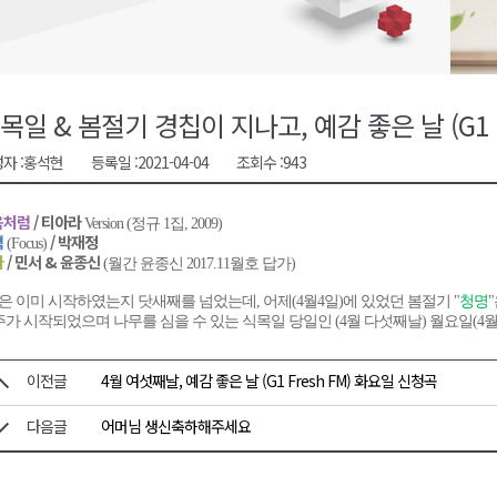
 개최
저감 사업 등 건의
..싱가포르 복합리조트
목일 & 봄절기 경칩이 지나고, 예감 좋은 날 (G1 F
합리조트로 진화 중"
자 :
홍석현
등록일 :
2021-04-04
조회수 :
943
전략 보고회 개최
음처럼
/ 티아라
Version (정규 1집, 2009)
력
/ 박재정
(Focus)
아
/ 민서 & 윤종신
(월간 윤종신 2017.11월호 답가)
은 이미 시작하였는지 닷새째를 넘었는데, 어제(4월4일)에 있었던 봄절기 "
청명
가 시작되었으며 나무를 심을 수 있는 식목일 당일인 (4월 다섯째날) 월요일(4
이전글
4월 여섯째날, 예감 좋은 날 (G1 Fresh FM) 화요일 신청곡
다음글
어머님 생신축하해주세요