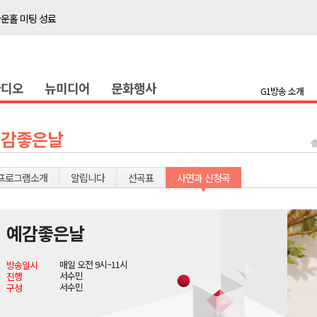
타운홀 미팅 성료
저감 사업 등 건의
..싱가포르 복합리조트
라디오
뉴미디어
문화행사
합리조트로 진화 중"
G1방송 소개
금 지원 접수
육원 수강생 모집
예감좋은날
 며느리 축제
상 38도’
프로그램소개
알립니다
선곡표
사연과 신청곡
예감좋은날
타운홀 미팅 성료
매일 오전 9시~11시
방송일시
저감 사업 등 건의
서수민
진행
서수민
구성
..싱가포르 복합리조트
합리조트로 진화 중"