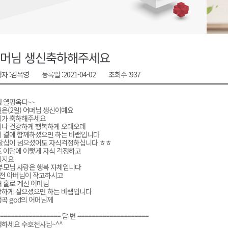
금 지원 접수
육원 수강생 모집
 며느리 축제
머님 생신축하해주세요
상 38도’
자 :
김옥영
등록일 :
2021-04-02
조회수 :
937
 옐핑옥디~~
은(2일) 어머님 생신이예요
디가 축하해주세요
나 건강하게 행복하게 오래오래
 곁에 함께하셨으면 하는 바램입니다
팔십이 넘으셨어도 자식걱정하십니다 ㅎㅎ
 이담에 이렇게 자식 걱정하고
겠지요
부모님 사랑은 행복 자체입니다
전 아버님이 작고하시고
 홀로 계신 어머님
강하게 살으셨으면 하는 바램입니다
곡 god의 어머님께
================= 답 변 ====================
하세요 수호천사님~^^