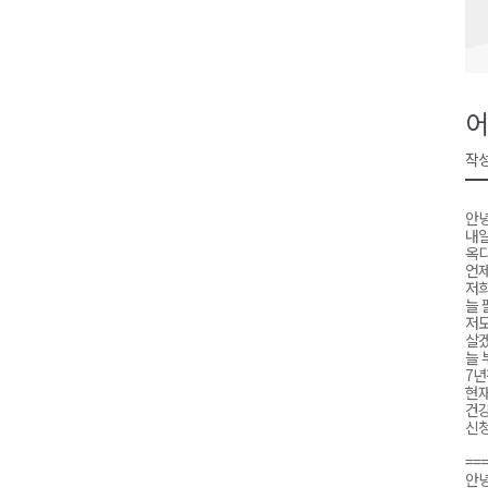
원주시, 하반기 중소기업육성자
강원도립대학교, 하반기 평생교
태백시, 28~29일 제5회 황부자
어
오늘 극한폭염 계속..낮 최고 ‘영
작성
썩고, 무르고..농산물 피해 속출
안녕
내일
옥
언제
저희
늘 
저도
살
늘 
7년
현재
건
신청
===
안녕