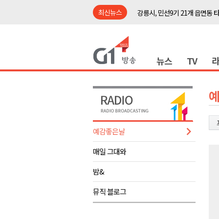
최신뉴스
강릉시, 민선9기 21개 읍면동 
양구군, 원주환경청에 비점오염
<강원랜드> 관광객이 인구 3배
뉴스
TV
<강원랜드> 마카오 카지노 "복
원주시, 하반기 중소기업육성자
강원도립대학교, 하반기 평생교
태백시, 28~29일 제5회 황부자
오늘 극한폭염 계속..낮 최고 ‘영
예감좋은날
썩고, 무르고..농산물 피해 속출
매일 그대와
썩고, 무르고..농산물 피해 속출
강릉시, 민선9기 21개 읍면동 
밤&
양구군, 원주환경청에 비점오염
뮤직 블로그
<강원랜드> 관광객이 인구 3배
<강원랜드> 마카오 카지노 "복