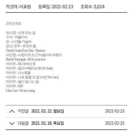
작성자 :
서효원
등록일 :
2021-02-23
조회수 :
3,024
2/19 선곡표
성시경
-
내게 오는 길
수지
-
겨울아이
린
-
시간을 거슬러
로꼬
,
유주
-
우연히 봄
David Guetta (Feat. Sia) - Titanium
서인영
-
사랑이라 쓰고 아픔이라 부른다
Rachel Yamagata - Be be your love
마마무
- Mr.
애매모호
마마무
-
음오아예
(Um Oh Ah Yeah)
마마무
-
넌
is
뭔들
마마무
-
나로 말할 것 같으면
(Yes I am)
마마무
-
별이 빛나는 밤
마마무
- HIP
Glee Cast - We are young
이전글
2021. 02. 22. 월요일
2021-02-23
다음글
2021. 02. 18. 목요일
2021-02-23