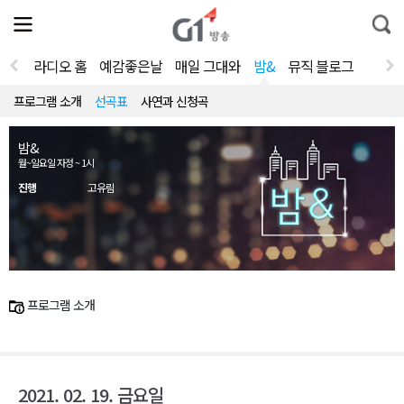
전
제
통
체
보
합
메
검
뉴
색
라디오 홈
예감좋은날
매일 그대와
밤&
뮤직 블로그
열
기
프로그램 소개
선곡표
사연과 신청곡
밤&
월~일요일 자정 ~ 1시
진행
고유림
프로그램 소개
2021. 02. 19. 금요일