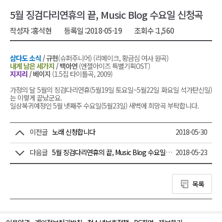
5월 징검다리연휴의 끝, Music Blog 수요일 신청곡
작성자 :
홍석현
등록일 :
2018-05-19
조회수 :
1,560
삼다도 소식
/ 규현
(슈퍼주니어) (리메이크, 황금심 여사 원곡)
내게 남은 세가지
/ 백아연
(엔젤아이즈 특별기획OST)
지지리
/ 베이지
(1.5집 타이틀곡, 2009)
가정의 달 5월의 징검다리연휴(5월19일 토요일~5월22일 화요일 석가탄신일)
는 이렇게 끝났군요.
일상복귀예정인 5월 넷째주 수요일(5월23일) 새벽에 희망곡 부탁합니다.
이전글
노래 신청합니다
2018-05-30
다음글
5월 징검다리연휴의 끝, Music Blog 수요일 신청곡
2018-05-23
목록