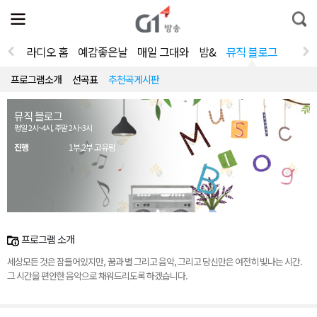
전
제
통
체
보
합
메
검
뉴
색
라디오 홈
예감좋은날
매일 그대와
밤&
뮤직 블로그
열
기
프로그램소개
선곡표
추천곡게시판
뮤직 블로그
평일 2시~4시, 주말 2시~3시
진행
1부,2부 고유림
프로그램 소개
세상모든 것은 잠들어있지만, 꿈과 별 그리고 음악, 그리고 당신만은 여전히 빛나는 시간.
그 시간을 편안한 음악으로 채워드리도록 하겠습니다.