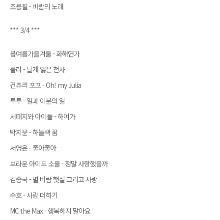
조용필 - 바람의 노래
*** 3/4 ***
봄여름가을겨울 - 화해연가
룰라 - 날개 잃은 천사
컨츄리 꼬꼬 - Oh! my Julia
투투 - 일과 이분의 일
서태지와 아이들 - 하여가
박지윤 - 하늘색 꿈
서영은 - 좋아좋아
브라운 아이드 소울 - 정말 사랑했을까
김종국 - 별 바람 햇살 그리고 사랑
수호 - 사랑 더하기
MC the Max - 행복하지 말아요