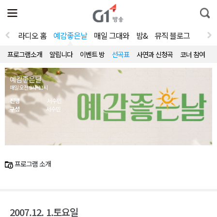
전
제
통
체
보
합
메
검
뉴
색
라디오 홈
예감좋은날
매일 그대와
밤&
뮤직 블로그
열
기
프로그램소개
알립니다
이벤트 방
선곡표
사연과 신청곡
코너 참여
예감좋은날
매일 오전 9시~11시
진행
서수민
구성
서수민
프로그램 소개
2007.12. 1.토요일