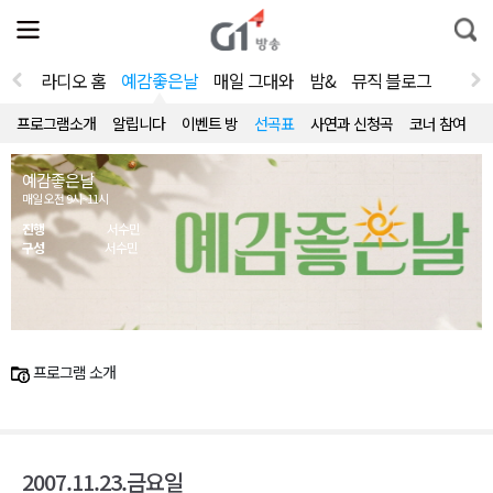
전
제
통
체
보
합
메
검
뉴
색
라디오 홈
예감좋은날
매일 그대와
밤&
뮤직 블로그
열
기
프로그램소개
알립니다
이벤트 방
선곡표
사연과 신청곡
코너 참여
예감좋은날
매일 오전 9시~11시
진행
서수민
구성
서수민
프로그램 소개
2007.11.23.금요일