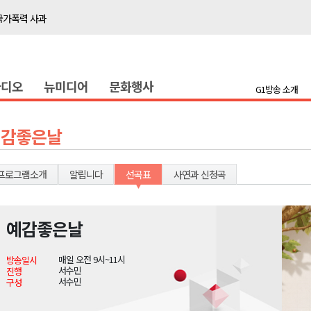
국가폭력 사과
접목
정책간담회
라디오
뉴미디어
문화행사
 초청 특별 강연
G1방송 소개
천 유치 건의
예감좋은날
최
프로그램소개
알립니다
선곡표
사연과 신청곡
87명 인사
나된 공동체"
예감좋은날
국가폭력 사과
매일 오전 9시~11시
방송일시
접목
서수민
진행
서수민
구성
정책간담회
 초청 특별 강연