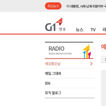
최신뉴스
이 대통령, 사북·납북귀환어부 
여름축제 더위와 전쟁..물놀이 
강원도, 최휘영 문체부장관과 
뉴스
TV
이광재 국회 예결위원장, 강릉시
검찰청 폐지..해결 과제 산적
육동한 시장, 국제스케이트장 춘
영월군, 국·도비 확보 보고회 개
삼척 공공산후조리원 이전 시급
예감좋은날
강원자치도교육청 교감급 이상 3
매일 그대와
도-시군 첫 간담회..우상호 "하
이 대통령, 사북·납북귀환어부 
밤&
여름축제 더위와 전쟁..물놀이 
뮤직 블로그
강원도, 최휘영 문체부장관과 
이광재 국회 예결위원장, 강릉시