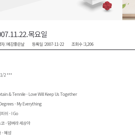
천 유치 건의
최
007.11.22.목요일
자 :
예감좋은날
등록일 :
2007-11-22
조회수 :
3,206
87명 인사
 1/2 ***
tain & Tennile - Love Will Keep Us Together
Degrees - My Everything
피쉬 - I Go
코 - 덤벼라 세상아
 - 혜성