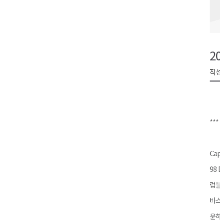
검찰청 폐지..해결 과제 산적
육동한 시장, 국제스케이트장 춘
영월군, 국·도비 확보 보고회 개
2
삼척 공공산후조리원 이전 시급
작성
강원자치도교육청 교감급 이상 3
***
Cap
98 
럼블
바스
윤하