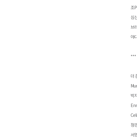
조P
심신
브라
야다
***
더 
Mur
박지
Enn
Cel
정경
서영