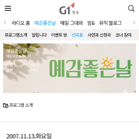
전
제
통
체
보
합
메
검
뉴
색
라디오 홈
예감좋은날
매일 그대와
밤&
뮤직 블로그
열
기
프로그램소개
알립니다
이벤트 방
선곡표
사연과 신청곡
코너 참여
예감좋은날
매일 오전 9시~11시
진행
서수민
구성
서수민
프로그램 소개
2007.11.13.화요일