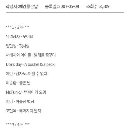
작성자 :
예감좋은날
등록일 :
2007-05-09
조회수 :
3,509
*** 1 / 2 부 ***
유리상자 - 웃어요
임현정 - 첫사랑
서태지와 아이들 - 발해를 꿈꾸며
Doris day - A bushel & a peck
에반 - 남자도..어쩔 수 없다
이승환 - 좋은 날
Mr.Funky - 떡볶이와 오뎅
비비 - 하늘땅 별땅
고현욱 - 헤어지지 말자
*** 3 / 4 부 ***