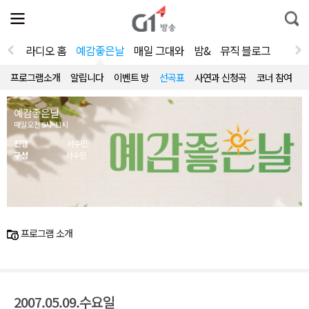
전
제
통
체
보
합
메
검
뉴
색
라디오 홈
예감좋은날
매일 그대와
밤&
뮤직 블로그
열
기
프로그램소개
알립니다
이벤트 방
선곡표
사연과 신청곡
코너 참여
예감좋은날
매일 오전 9시~11시
진행
서수민
구성
서수민
프로그램 소개
2007.05.09.수요일