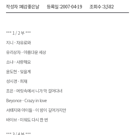
작성자 :
예감좋은날
등록일 :
2007-04-19
조회수 :
3,582
*** 1 / 2 부 ***
지니 - 자유로와
유리상자 - 아름다운 세상
소냐 - 사랑해요
윤도현 - 잊을게
성시경 - 희재
조은 - 머릿속에서 니가 막 걸어다녀
Beyonce - Crazy in love
서태지와 아이들 - 이 밤이 깊어가지만
바이브 - 미워도 다시 한 번
*** 3 / 4 부 ***