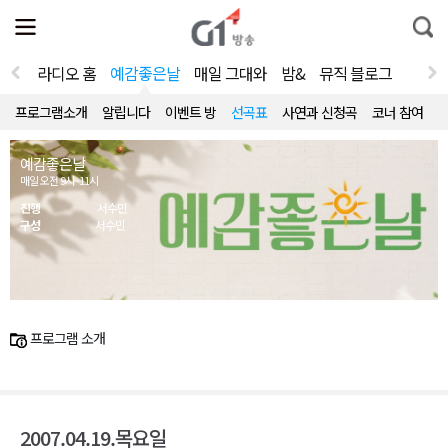
전
제
통
체
보
합
메
검
뉴
색
라디오 홈
예감좋은날
매일 그대와
밤&
뮤직 블로그
열
기
프로그램소개
알립니다
이벤트 방
선곡표
사연과 신청곡
코너 참여
예감좋은날
매일 오전 9시~11시
진행
서수민
구성
서수민
프로그램 소개
2007.04.19.목요일