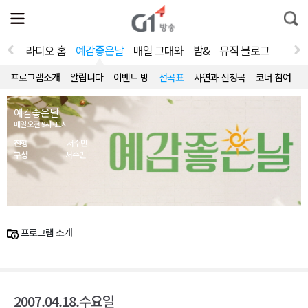
전
제
통
체
보
합
메
검
뉴
색
라디오 홈
예감좋은날
매일 그대와
밤&
뮤직 블로그
열
기
프로그램소개
알립니다
이벤트 방
선곡표
사연과 신청곡
코너 참여
예감좋은날
매일 오전 9시~11시
진행
서수민
구성
서수민
프로그램 소개
2007.04.18.수요일