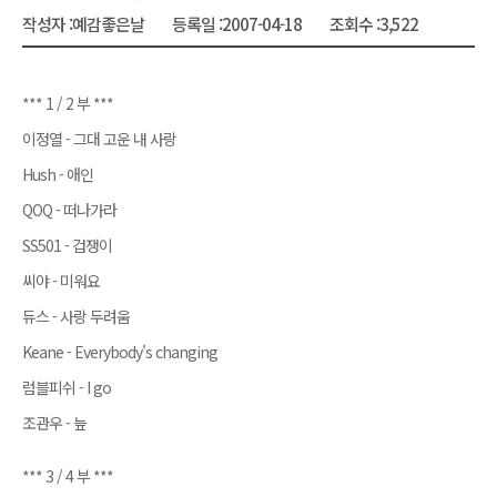
작성자 :
예감좋은날
등록일 :
2007-04-18
조회수 :
3,522
*** 1 / 2 부 ***
이정열 - 그대 고운 내 사랑
Hush - 애인
QOQ - 떠나가라
SS501 - 겁쟁이
씨야 - 미워요
듀스 - 사랑 두려움
Keane - Everybody's changing
럼블피쉬 - I go
조관우 - 늪
*** 3 / 4 부 ***