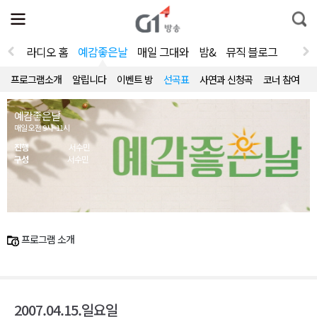
전
제
통
체
보
합
메
검
뉴
색
라디오 홈
예감좋은날
매일 그대와
밤&
뮤직 블로그
열
기
프로그램소개
알립니다
이벤트 방
선곡표
사연과 신청곡
코너 참여
예감좋은날
매일 오전 9시~11시
진행
서수민
구성
서수민
프로그램 소개
2007.04.15.일요일