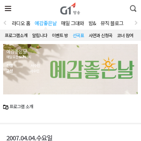
전
제
통
체
보
합
메
검
뉴
색
라디오 홈
예감좋은날
매일 그대와
밤&
뮤직 블로그
열
기
프로그램소개
알립니다
이벤트 방
선곡표
사연과 신청곡
코너 참여
예감좋은날
매일 오전 9시~11시
진행
서수민
구성
서수민
프로그램 소개
2007.04.04.수요일