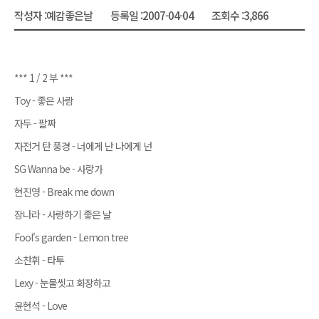
작성자 :
예감좋은날
등록일 :
2007-04-04
조회수 :
3,866
*** 1 / 2 부 ***
Toy - 좋은 사람
자두 - 팔짜
자전거 탄 풍경 - 너에게 난 나에게 넌
SG Wanna be - 사랑가
현진영 - Break me down
장나라 - 사랑하기 좋은 날
Fool's garden - Lemon tree
소찬휘 - 타투
Lexy - 눈물씻고 화장하고
윤현석 - Love