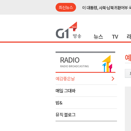
최신뉴스
이 대통령, 사북·납북귀환어부 
여름축제 더위와 전쟁..물놀이 
강원도, 최휘영 문체부장관과 
뉴스
TV
이광재 국회 예결위원장, 강릉시
검찰청 폐지..해결 과제 산적
육동한 시장, 국제스케이트장 춘
영월군, 국·도비 확보 보고회 개
삼척 공공산후조리원 이전 시급
예감좋은날
강원자치도교육청 교감급 이상 3
매일 그대와
도-시군 첫 간담회..우상호 "하
이 대통령, 사북·납북귀환어부 
밤&
여름축제 더위와 전쟁..물놀이 
뮤직 블로그
강원도, 최휘영 문체부장관과 
이광재 국회 예결위원장, 강릉시