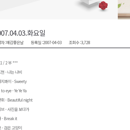
천 유치 건의
최
007.04.03.화요일
자 :
예감좋은날
등록일 :
2007-04-03
조회수 :
3,728
87명 인사
 1 / 2 부 ***
현 - 나는 나비
지콰이 - Sweety
 to eye - Ye Ye Ya
 - Beautiful night
브 - 사진을 보다가
- Break it
 - 검은 고양이