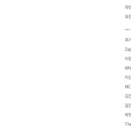
자전
유진
***
추가
Zap
이정
Wh
이선
MC 
김건
길건
박정
Th