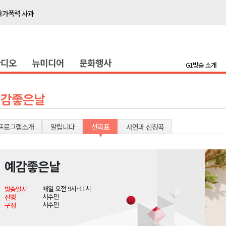
국가폭력 사과
접목
정책간담회
라디오
뉴미디어
문화행사
 초청 특별 강연
G1방송 소개
천 유치 건의
예감좋은날
최
프로그램소개
알립니다
선곡표
사연과 신청곡
87명 인사
나된 공동체"
예감좋은날
국가폭력 사과
매일 오전 9시~11시
방송일시
접목
서수민
진행
서수민
구성
정책간담회
 초청 특별 강연