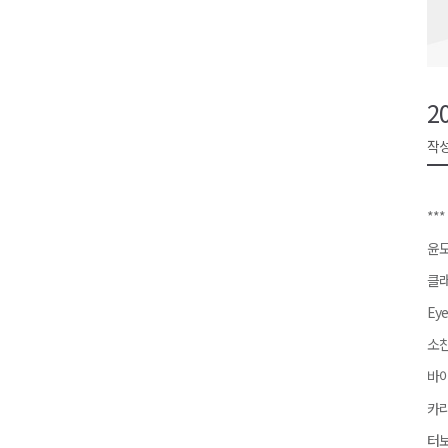
검찰청 폐지..해결 과제 산적
육동한 시장, 국제스케이트장 춘
영월군, 국·도비 확보 보고회 개
2
삼척 공공산후조리원 이전 시급
작성
강원자치도교육청 교감급 이상 3
***
윤도
클래
Eye
소찬휘
바이
카라 
터보