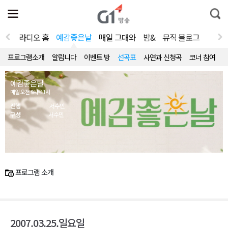
전
제
통
체
보
합
메
검
뉴
색
라디오 홈
예감좋은날
매일 그대와
밤&
뮤직 블로그
열
기
프로그램소개
알립니다
이벤트 방
선곡표
사연과 신청곡
코너 참여
예감좋은날
매일 오전 9시~11시
진행
서수민
구성
서수민
프로그램 소개
2007.03.25.일요일