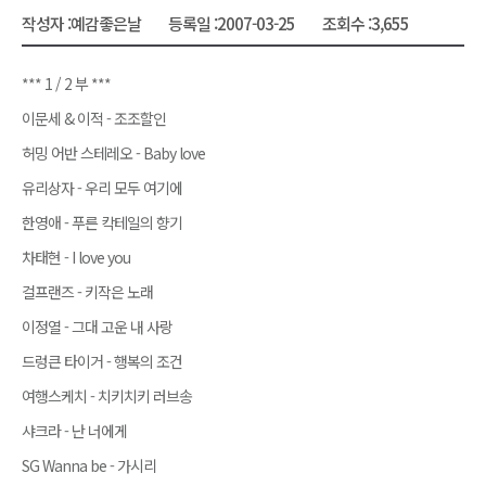
작성자 :
예감좋은날
등록일 :
2007-03-25
조회수 :
3,655
*** 1 / 2 부 ***
이문세 & 이적 - 조조할인
허밍 어반 스테레오 - Baby love
유리상자 - 우리 모두 여기에
한영애 - 푸른 칵테일의 향기
차태현 - I love you
걸프랜즈 - 키작은 노래
이정열 - 그대 고운 내 사랑
드렁큰 타이거 - 행복의 조건
여행스케치 - 치키치키 러브송
샤크라 - 난 너에게
SG Wanna be - 가시리