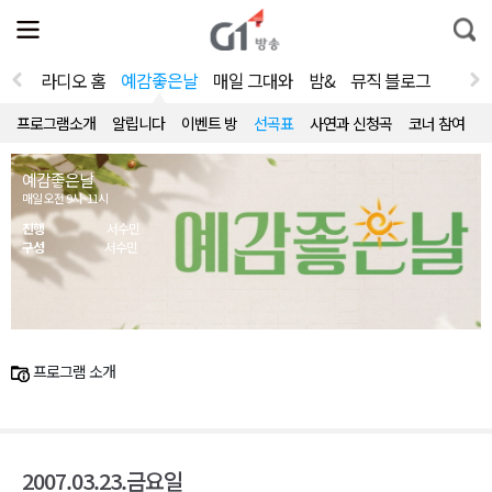
전
제
통
체
보
합
메
검
뉴
색
라디오 홈
예감좋은날
매일 그대와
밤&
뮤직 블로그
열
기
프로그램소개
알립니다
이벤트 방
선곡표
사연과 신청곡
코너 참여
예감좋은날
매일 오전 9시~11시
진행
서수민
구성
서수민
프로그램 소개
2007.03.23.금요일