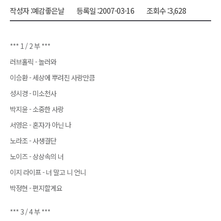
작성자 :
예감좋은날
등록일 :
2007-03-16
조회수 :
3,628
*** 1 / 2 부 ***
러브홀릭 - 놀러와
이승환 - 세상에 뿌려진 사랑만큼
성시경 - 미소천사
박지윤 - 소중한 사랑
서영은 - 혼자가 아닌 나
노라조 - 사생결단
노이즈 - 상상속의 너
이지 라이프 - 너 말고 니 언니
박정현 - 편지할게요
*** 3 / 4 부 ***