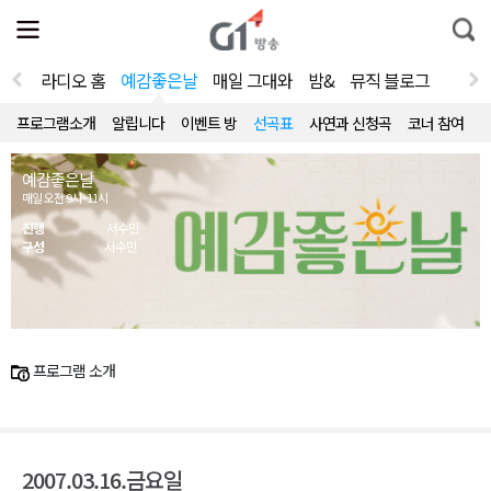
전
제
통
체
보
합
메
검
뉴
색
라디오 홈
예감좋은날
매일 그대와
밤&
뮤직 블로그
열
기
프로그램소개
알립니다
이벤트 방
선곡표
사연과 신청곡
코너 참여
예감좋은날
매일 오전 9시~11시
진행
서수민
구성
서수민
프로그램 소개
2007.03.16.금요일