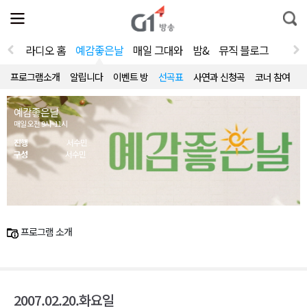
전
제
통
체
보
합
메
검
뉴
색
라디오 홈
예감좋은날
매일 그대와
밤&
뮤직 블로그
열
기
프로그램소개
알립니다
이벤트 방
선곡표
사연과 신청곡
코너 참여
예감좋은날
매일 오전 9시~11시
진행
서수민
구성
서수민
프로그램 소개
2007.02.20.화요일