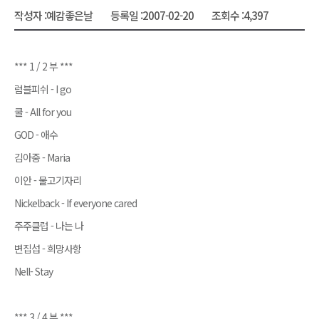
작성자 :
예감좋은날
등록일 :
2007-02-20
조회수 :
4,397
*** 1 / 2 부 ***
럼블피쉬 - I go
쿨 - All for you
GOD - 애수
김아중 - Maria
이안 - 물고기자리
Nickelback - If everyone cared
주주클럽 - 나는 나
변집섭 - 희망사항
Nell- Stay
*** 3 / 4 부 ***