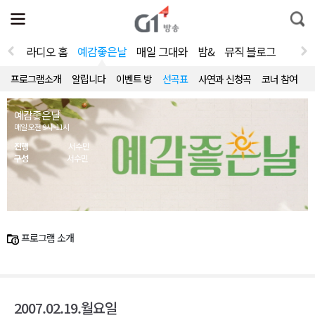
전
제
통
체
보
합
메
검
뉴
색
라디오 홈
예감좋은날
매일 그대와
밤&
뮤직 블로그
열
기
프로그램소개
알립니다
이벤트 방
선곡표
사연과 신청곡
코너 참여
예감좋은날
매일 오전 9시~11시
진행
서수민
구성
서수민
프로그램 소개
2007.02.19.월요일