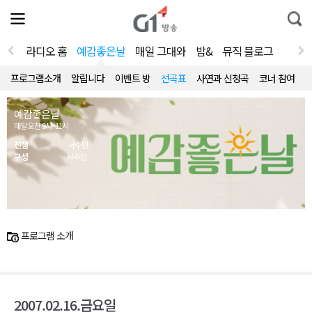
전
제
통
체
보
합
메
검
뉴
색
라디오 홈
예감좋은날
매일 그대와
밤&
뮤직 블로그
열
기
프로그램소개
알립니다
이벤트 방
선곡표
사연과 신청곡
코너 참여
예감좋은날
매일 오전 9시~11시
진행
서수민
구성
서수민
프로그램 소개
2007.02.16.금요일