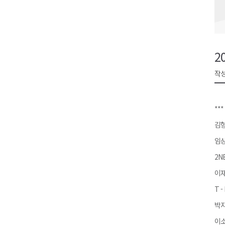
검찰청 폐지..해결 과제 산적
육동한 시장, 국제스케이트장 춘
영월군, 국·도비 확보 보고회 개
2
삼척 공공산후조리원 이전 시급
작성
강원자치도교육청 교감급 이상 3
***
김형
임상
2N
이재
T -
박지
이소