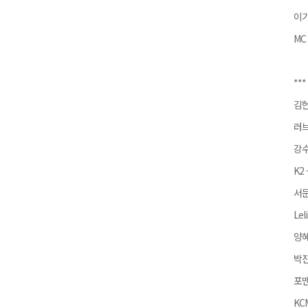
이기
MC
***
김현
러브
강수
K2
서문
Lel
양혜
박진
포맨
KC