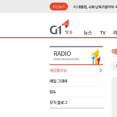
최신뉴스
이 대통령, 사북·납북귀환어부 
여름축제 더위와 전쟁..물놀이 
강원도, 최휘영 문체부장관과 
뉴스
TV
이광재 국회 예결위원장, 강릉시
검찰청 폐지..해결 과제 산적
육동한 시장, 국제스케이트장 춘
영월군, 국·도비 확보 보고회 개
삼척 공공산후조리원 이전 시급
예감좋은날
강원자치도교육청 교감급 이상 3
매일 그대와
도-시군 첫 간담회..우상호 "하
이 대통령, 사북·납북귀환어부 
밤&
여름축제 더위와 전쟁..물놀이 
뮤직 블로그
강원도, 최휘영 문체부장관과 
이광재 국회 예결위원장, 강릉시