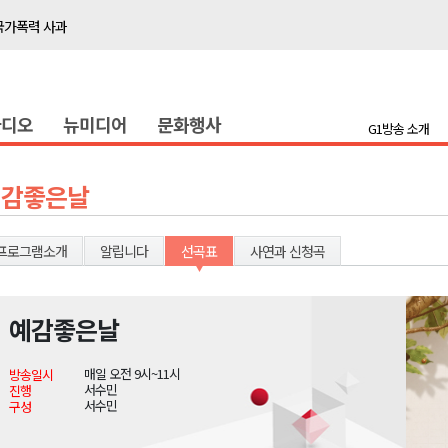
국가폭력 사과
접목
정책간담회
라디오
뉴미디어
문화행사
 초청 특별 강연
G1방송 소개
천 유치 건의
예감좋은날
최
프로그램소개
알립니다
선곡표
사연과 신청곡
87명 인사
나된 공동체"
예감좋은날
국가폭력 사과
매일 오전 9시~11시
방송일시
접목
서수민
진행
서수민
구성
정책간담회
 초청 특별 강연