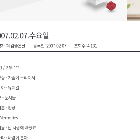
천 유치 건의
최
007.02.07.수요일
자 :
예감좋은날
등록일 :
2007-02-07
조회수 :
4,131
87명 인사
 1 / 2 부 ***
중 - 가슴이 소리쳐서
아 - 뮤지컬
B - 눈시울
훈 - 환상
 Memories
윤 - 난 사랑에 빠졌죠
라 - 바람이 분다