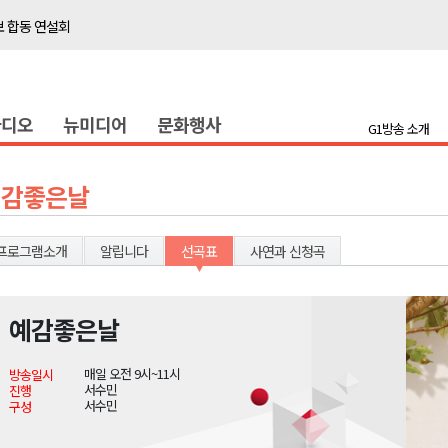
보 합동 연설회
선 복원 재개
백여세대 불편
라디오
뉴미디어
문화행사
' 개원
G1방송 소개
시장 운영
새 돌봄' 시행
예감좋은날
연속 '다'등급
나된 공동체"
프로그램소개
알립니다
선곡표
사연과 신청곡
국가폭력 사과
예감좋은날
보 합동 연설회
매일 오전 9시~11시
방송일시
선 복원 재개
서수민
진행
서수민
구성
백여세대 불편
' 개원