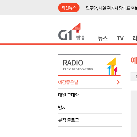
최신뉴스
민주당, 내일 횡성서 당대표 후
철원 백마고지역~월정리역 경원
어젯밤 원주 아파트 정전..천 
뉴스
TV
춘천시립 '장애아동전담어린이집
영월군, 14~15일 서부시장 야
양양군, 21일까지 '초등학생 틈
강원개발공사, 공기업 평가 2년 
도-시군 첫 간담회..우상호 "하
예감좋은날
이 대통령, 사북·납북귀환어부 
매일 그대와
동해안 폭우..도로 잠기고 고립
민주당, 내일 횡성서 당대표 후
밤&
철원 백마고지역~월정리역 경원
뮤직 블로그
어젯밤 원주 아파트 정전..천 
춘천시립 '장애아동전담어린이집