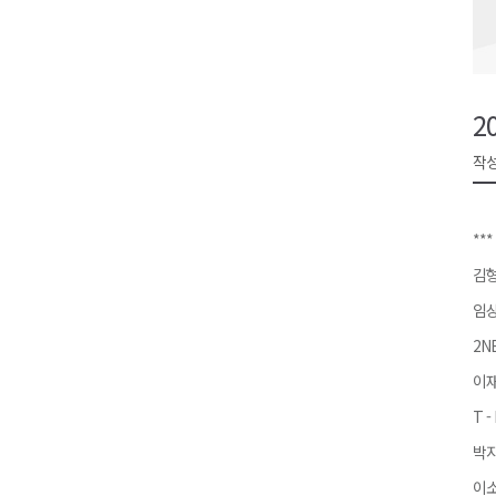
영월군, 14~15일 서부시장 야
양양군, 21일까지 '초등학생 틈
강원개발공사, 공기업 평가 2년 
2
도-시군 첫 간담회..우상호 "하
작성
이 대통령, 사북·납북귀환어부 
***
김형
임상
2N
이재
T -
박지
이소