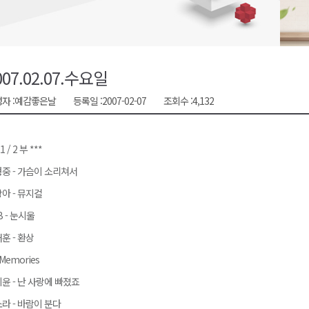
시장 운영
새 돌봄' 시행
연속 '다'등급
007.02.07.수요일
나된 공동체"
자 :
예감좋은날
등록일 :
2007-02-07
조회수 :
4,132
국가폭력 사과
 1 / 2 부 ***
중 - 가슴이 소리쳐서
아 - 뮤지컬
B - 눈시울
훈 - 환상
 Memories
윤 - 난 사랑에 빠졌죠
라 - 바람이 분다