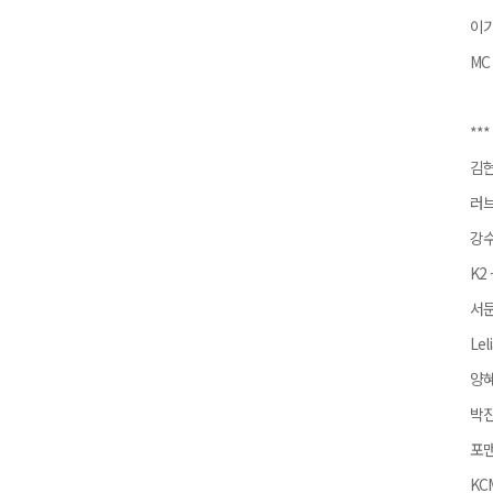
이기
MC
***
김현
러브
강수
K2
서문
Lel
양혜
박진
포맨
KC