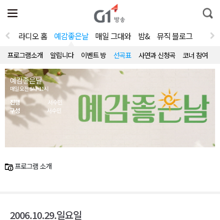
전
제
통
체
보
합
메
검
뉴
색
라디오 홈
예감좋은날
매일 그대와
밤&
뮤직 블로그
열
기
프로그램소개
알립니다
이벤트 방
선곡표
사연과 신청곡
코너 참여
예감좋은날
매일 오전 9시~11시
진행
서수민
구성
서수민
프로그램 소개
2006.10.29.일요일