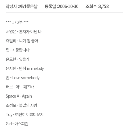
작성자 :
예감좋은날
등록일 :
2006-10-30
조회수 :
3,758
*** 1 / 2부 ***
서영은 - 혼자가 아닌 나
쥬얼리 - 니가 참 좋아
팀 - 사랑합니다.
윤도현 - 잊을게
은지원 - 만취 in melody
빈 - Love somebody
터보 - 어느 째즈바
Space A - Again
조성모 - 불멸의 사랑
Toy - 여전히 아름다운지
Girl - 아스피린