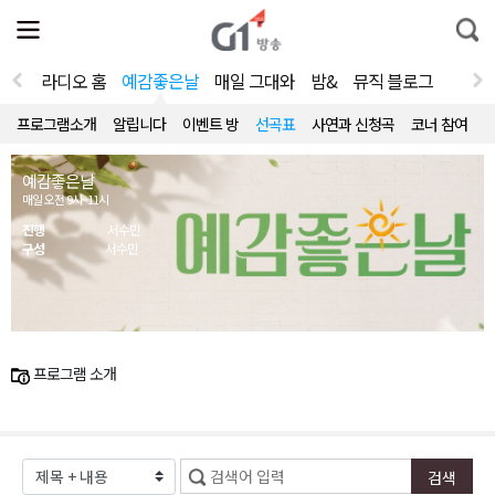
전
제
통
체
보
합
메
검
뉴
색
라디오 홈
예감좋은날
매일 그대와
밤&
뮤직 블로그
열
기
프로그램소개
알립니다
이벤트 방
선곡표
사연과 신청곡
코너 참여
예감좋은날
매일 오전 9시~11시
진행
서수민
구성
서수민
프로그램 소개