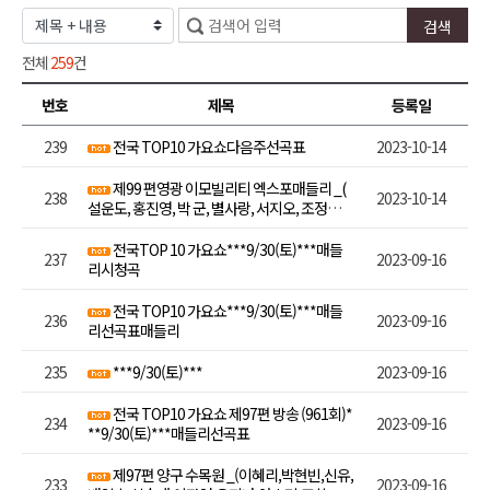
전체
259
건
번호
제목
등록일
239
전국 TOP10 가요쇼다음주선곡표
2023-10-14
제99 편영광 이모빌리티 엑스포매들리 _(
238
2023-10-14
설운도, 홍진영, 박 군, 별사랑, 서지오, 조정민,
박혜신, 강 민)
전국TOP 10 가요쇼***9/30(토)***매들
237
2023-09-16
리시청곡
전국 TOP10 가요쇼***9/30(토)***매들
236
2023-09-16
리선곡표매들리
235
***9/30(토)***
2023-09-16
전국 TOP10 가요쇼 제97편 방송 (961회)*
234
2023-09-16
**9/30(토)***매들리선곡표
제97편 양구 수목원 _(이혜리,박현빈,신유,
233
2023-09-16