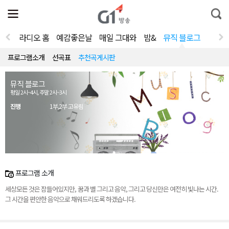
전
제
통
체
보
합
메
검
뉴
색
라디오 홈
예감좋은날
매일 그대와
밤&
뮤직 블로그
열
기
프로그램소개
선곡표
추천곡게시판
뮤직 블로그
평일 2시~4시, 주말 2시~3시
진행
1부,2부 고유림
프로그램 소개
세상모든 것은 잠들어있지만, 꿈과 별 그리고 음악, 그리고 당신만은 여전히 빛나는 시간.
그 시간을 편안한 음악으로 채워드리도록 하겠습니다.