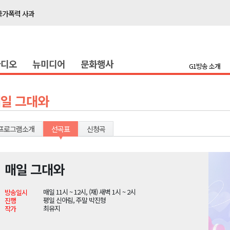
국가폭력 사과
접목
정책간담회
라디오
뉴미디어
문화행사
 초청 특별 강연
G1방송 소개
천 유치 건의
일 그대와
최
프로그램소개
선곡표
신청곡
87명 인사
나된 공동체"
매일 그대와
국가폭력 사과
매일 11시 ~ 12시, (재) 새벽 1시 ~ 2시
방송일시
접목
평일 신아림, 주말 박진형
진행
최유지
작가
정책간담회
 초청 특별 강연