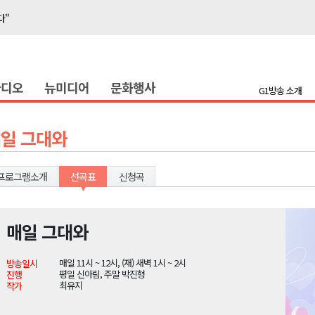
다"
호 공급
제효과 212억 원
라디오
뉴미디어
문화행사
증
G1방송 소개
충병 방제 진행
훈련 돌입
일 그대와
론 라이트쇼'
고 불..인명피해 없어
프로그램소개
선곡표
신청곡
다"
’..무더위 지속
매일 그대와
다"
매일 11시 ~ 12시, (재) 새벽 1시 ~ 2시
방송일시
호 공급
평일 신아림, 주말 박진형
진행
최유지
작가
제효과 212억 원
증