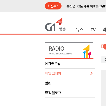
최신뉴스
홍천군 "철도 개통 이후를 그린
강원자치도, 공공임대주택 1만
양구군, 상반기 스포츠마케팅 경
뉴스
TV
ITS 교통도시 강릉..콜 버스 실
동부산림청, 동해시 소나무재선
평창동계올림픽 정신 계승 합동
매
춘천시, 오는 8일 의암호서 '드
어제 오후, 고성 대진항 어구 창
예감좋은날
홍천군 "철도 개통 이후를 그린
매일 그대와
춘천·홍천·횡성, 첫 ‘폭염중대경보
홍천군 "철도 개통 이후를 그린
밤&
강원자치도, 공공임대주택 1만
뮤직 블로그
양구군, 상반기 스포츠마케팅 경
ITS 교통도시 강릉..콜 버스 실