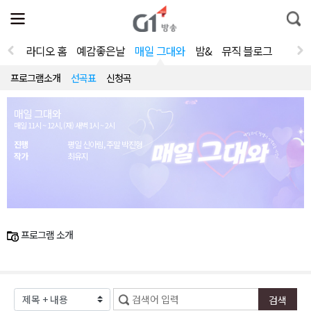
전
제
통
체
보
합
메
검
뉴
색
라디오 홈
예감좋은날
매일 그대와
밤&
뮤직 블로그
열
기
프로그램소개
선곡표
신청곡
매일 그대와
매일 11시 ~ 12시, (재) 새벽 1시 ~ 2시
진행
평일 신아림, 주말 박진형
작가
최유지
프로그램 소개