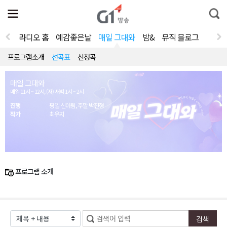
전
제
통
체
보
합
메
검
뉴
색
라디오 홈
예감좋은날
매일 그대와
밤&
뮤직 블로그
열
기
프로그램소개
선곡표
신청곡
매일 그대와
매일 11시 ~ 12시, (재) 새벽 1시 ~ 2시
진행
평일 신아림, 주말 박진형
작가
최유지
프로그램 소개