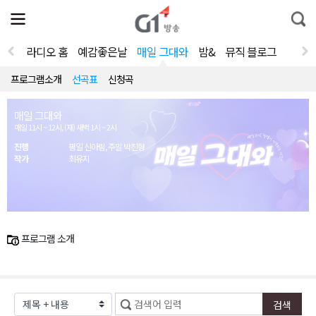
전
제
통
체
보
합
메
검
뉴
색
라디오 홈
예감좋은날
매일 그대와
밤&
뮤직 블로그
열
기
프로그램소개
선곡표
신청곡
매일 그대와
매일 11시 ~ 12시, (재) 새벽 1시 ~ 2시
진행
평일 신아림, 주말 박진형
작가
최유지
프로그램 소개