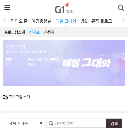
전
제
통
체
보
합
메
검
뉴
색
라디오 홈
예감좋은날
매일 그대와
밤&
뮤직 블로그
열
기
프로그램소개
선곡표
신청곡
매일 그대와
매일 11시 ~ 12시, (재) 새벽 1시 ~ 2시
진행
평일 신아림, 주말 박진형
작가
최유지
프로그램 소개