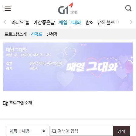
전
제
통
체
보
합
메
검
뉴
색
라디오 홈
예감좋은날
매일 그대와
밤&
뮤직 블로그
열
기
프로그램소개
선곡표
신청곡
매일 그대와
매일 11시 ~ 12시, (재) 새벽 1시 ~ 2시
진행
평일 신아림, 주말 박진형
작가
최유지
프로그램 소개