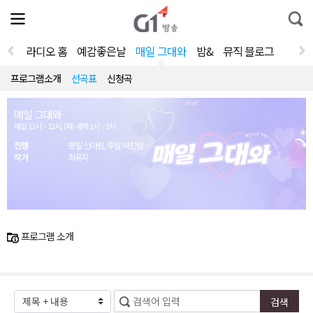
전
제
통
체
보
합
메
검
뉴
색
라디오 홈
예감좋은날
매일 그대와
밤&
뮤직 블로그
열
기
프로그램소개
선곡표
신청곡
매일 그대와
매일 11시 ~ 12시, (재) 새벽 1시 ~ 2시
진행
평일 신아림, 주말 박진형
작가
최유지
프로그램 소개