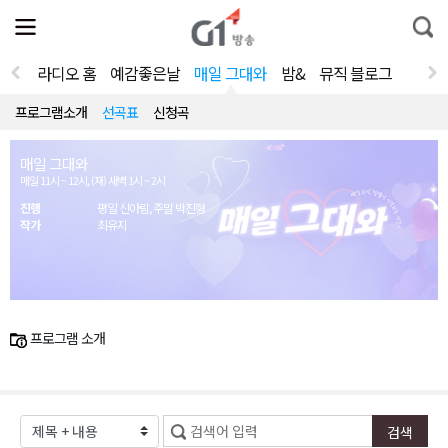
전
제
통
체
보
합
메
검
뉴
색
라디오 홈
예감좋은날
매일 그대와
밤&
뮤직 블로그
열
기
프로그램소개
선곡표
신청곡
매일 그대와
매일 11시 ~ 12시, (재) 새벽 1시 ~ 2시
진행
평일 신아림, 주말 박진형
작가
최유지
프로그램 소개